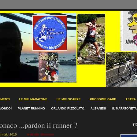
AMENTI
LE MIE MARATONE
LE MIE SCARPE
PROSSIME GARE
ASTRA
MONDO!
PLANET RUNNING
ORLANDO PIZZOLATO
ALBANESI
IL MARATONETA
onaco ...pardon il runner ?
C
gennaio 2010
Inviti alla riflessione