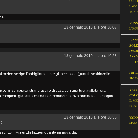
COLLE
LAGO 
TONDO
 he
RUNN
13 gennaio 2010 alle ore 16:07
L'IMP
L'AM
SOLE
FUORI
13 gennaio 2010 alle ore 16:28
ARRIV
ULTRA
GIOV
l meteo scelgo l'abbigliamento e gli accessori (guanti, scaldacollo,
SI CA
VECC
co, mi sembrava strano uscire di casa con una tuta attillata, ora
COLO
 completi "già fatti" cosi da non rimanere senza pantaoloni o maglia...
IL MI
PASSI
13 gennaio 2010 alle ore 16:35
VADO
:
SIAMO
ritto il Mister...hi hi...per quanto mi riguarda: