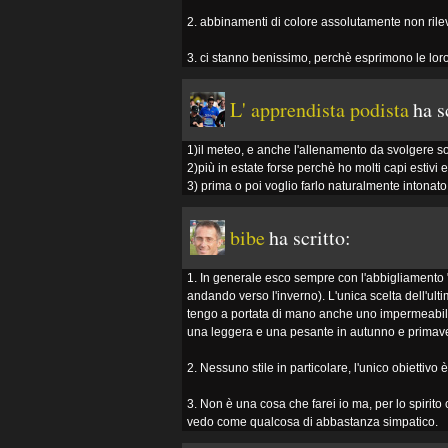
2. abbinamenti di colore assolutamente non rilev
3. ci stanno benissimo, perchè esprimono le lor
L' apprendista podista
ha s
1)il meteo, e anche l'allenamento da svolgere s
2)più in estate forse perchè ho molti capi estivi e
3) prima o poi voglio farlo naturalmente intonato 
bibe
ha scritto:
1. In generale esco sempre con l'abbigliamento "d
andando verso l'inverno). L'unica scelta dell'ult
tengo a portata di mano anche uno impermeabile
una leggera e una pesante in autunno e primave
2. Nessuno stile in particolare, l'unico obiettivo 
3. Non è una cosa che farei io ma, per lo spirito c
vedo come qualcosa di abbastanza simpatico.