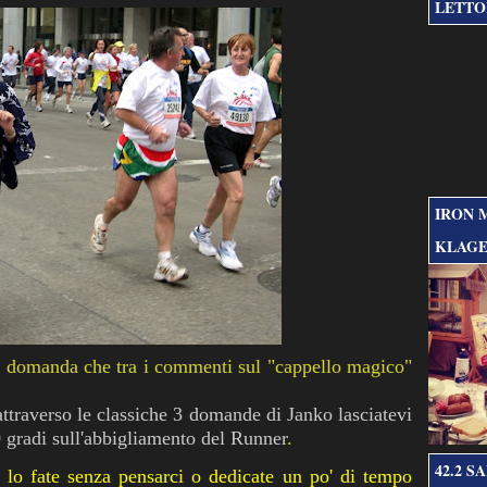
LETTOR
IRON 
KLAGE
la domanda che tra i commenti sul "cappello magico"
 attraverso le classiche 3 domande di
Janko
lasciatevi
gradi sull'
abbigliamento
del
Runner
.
42.2 S
 lo fate senza pensarci o dedicate un po' di tempo