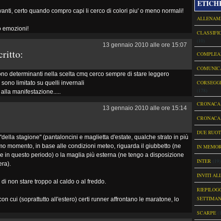
ETICH
anti, certo quando compro capi li cerco di colori piu' o meno normali!
ALLENAME
o emozioni!
CLASSIFI
(10)
13 gennaio 2010 alle ore 15:07
critto:
COMPLEA
COMUNIC
ono determinanti nella scelta cmq cerco sempre di stare leggero
CORSEGGI
 sono limitato su quelli invernali
(178)
alla manifestazione.....
CRONACA
13 gennaio 2010 alle ore 15:14
CRONACA 
DUE RUOT
ella stagione" (pantaloncini e maglietta d'estate, qualche strato in più
imo momento, in base alle condizioni meteo, riguarda il giubbetto (ne
IN MEMOR
 in questo periodo) o la maglia più esterna (ne tengo a disposizione
INTER
(19)
ra).
INVITI AL
è di non stare troppo al caldo o al freddo.
RIEPILOG
SETTIMAN
on cui (soprattutto all'estero) certi runner affrontano le maratone, lo
SCARPE
(