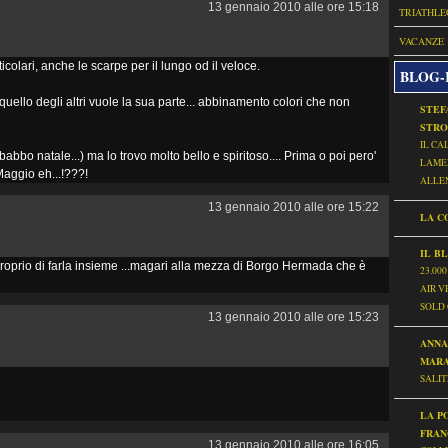
13 gennaio 2010 alle ore 15:18
TRIATHL
VACANZE
rticolari, anche le scarpe per il lungo od il veloce.
BLOG-
 quello degli altri vuole la sua parte... abbinamento colori che non
STEF
STR
IL CA
abbo natale...) ma lo trovo molto bello e spiritoso.... Prima o poi pero'
LAME
Maggio eh...!???!
ALLE
13 gennaio 2010 alle ore 15:22
LA CO
IL B
oprio di farla insieme ...magari alla mezza di Borgo Hermada che è
23.000
AIR 
SOLD
13 gennaio 2010 alle ore 15:23
ANNA
MAR
SALIT
LA P
FRAN
13 gennaio 2010 alle ore 16:05