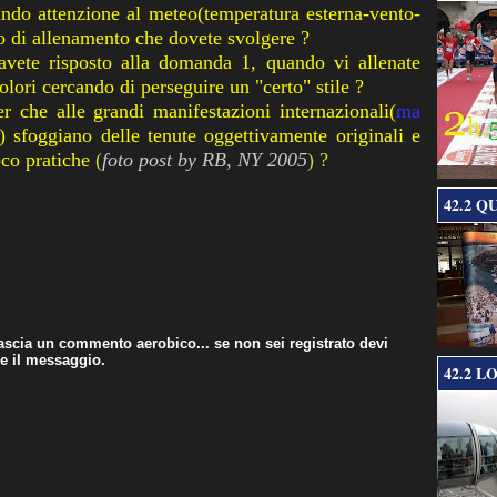
tando attenzione al meteo(temperatura esterna-vento-
po di allenamento che dovete svolgere ?
ete risposto alla domanda 1, quando vi allenate
olori cercando di perseguire un "certo" stile ?
er
che alle grandi
manifestazioni
internazionali
(
ma
) sfoggiano delle tenute
oggettivamente
originali e
co pratiche
(
foto post by
RB
,
NY
2005
) ?
42.2 Q
 lascia un commento aerobico... se non sei registrato devi
re il messaggio.
42.2 L