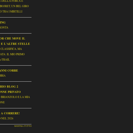
 DELLA FORCA E
BOJRET, UN BEL GIRO
 TRA I MIRTILLI
ING
RONTA
OR CHE MOVE IL
 E L'ALTRE STELLE
 CLASSIFICA, MA
ATA: IL MIO PRIMO
-TRAIL
ANNI CORRE
MBIA
HIO BLOG 2
NNE PRIVATO
O BRIANZOLO E LA MIA
ONE
 A CORRERE!
 NEL 2026
MOSTRA TUTTO