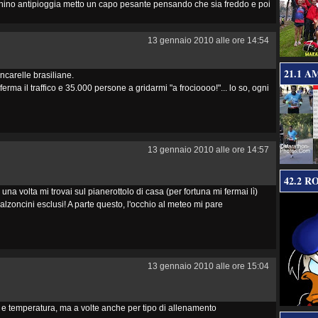
chino antipioggia metto un capo pesante pensando che sia freddo e poi
13 gennaio 2010 alle ore 14:54
21.1 A
ncarelle brasiliane.
erma il traffico e 35.000 persone a gridarmi "a frocioooo!"... lo so, ogni
13 gennaio 2010 alle ore 14:57
42.2 R
na volta mi trovai sul pianerottolo di casa (per fortuna mi fermai lì)
.calzoncini esclusi! A parte questo, l'occhio al meteo mi pare
13 gennaio 2010 alle ore 15:04
eo e temperatura, ma a volte anche per tipo di allenamento