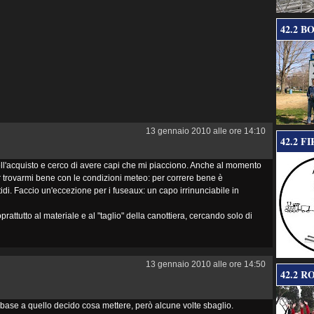
42.2 B
13 gennaio 2010 alle ore 14:10
42.2 F
ell'acquisto e cerco di avere capi che mi piacciono. Anche al momento
er trovarmi bene con le condizioni meteo: per correre bene è
i. Faccio un'eccezione per i fuseaux: un capo irrinunciabile in
attutto al materiale e al "taglio" della canottiera, cercando solo di
13 gennaio 2010 alle ore 14:50
42.2 R
n base a quello decido cosa mettere, però alcune volte sbaglio.