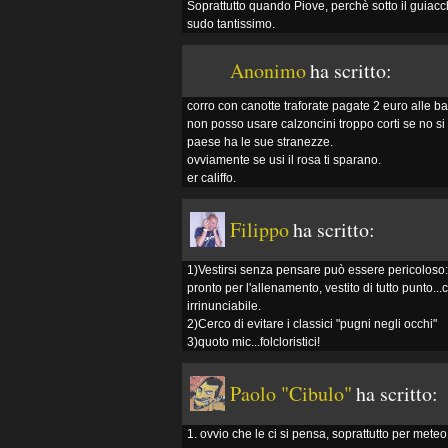
Soprattutto quando Piove, perchè sotto il guiac
sudo tantissimo.
Anonimo
ha scritto:
corro con canotte traforate pagate 2 euro alle ba
non posso usare calzoncini troppo corti se no si f
paese ha le sue stranezze.
ovviamente se usi il rosa ti sparano.
er califfo.
Filippo
ha scritto:
1)Vestirsi senza pensare può essere pericoloso: u
pronto per l'allenamento, vestito di tutto punto..
irrinunciabile.
2)Cerco di evitare i classici "pugni negli occhi"
3)quoto mic...folcloristici!
Paolo "Cibulo"
ha scritto:
1. ovvio che le ci si pensa, soprattutto per met