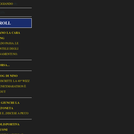
EGGIANDO
(8)
(15)
ROLL
ANO LA CARA
ONG
LDO PASSA, LE
NTELE DEGLI
NAMENTI NO.
RSA...
LOG DI NINO
 ISCRITTI: LA 40^ WIZZ
VENICEMARATHON È
 OUT
 GIUNCHI LA
ATONETA
E E...DISCESE A PICCO
OLISPORTIVA
CONI