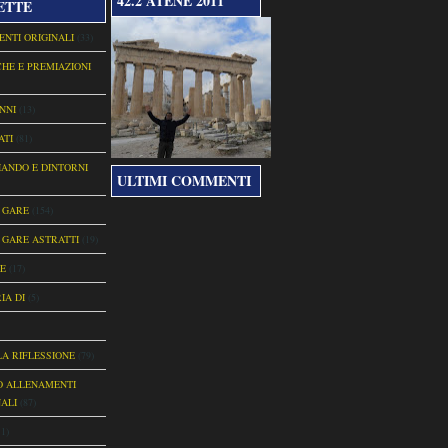
42.2 ATENE 2011
ETTE
NTI ORIGINALI
(33)
CHE E PREMIAZIONI
NNI
(13)
ATI
(81)
ANDO E DINTORNI
ULTIMI COMMENTI
 GARE
(154)
GARE ASTRATTI
(19)
E
(17)
IA DI
(5)
LA RIFLESSIONE
(79)
O ALLENAMENTI
ALI
(87)
11)